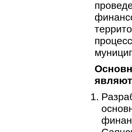
провед
фина
террит
процес
муницип
Основн
являют
Разр
осно
финан