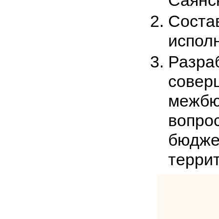
Саянс
Сос
испол
Разр
сове
межб
вопро
бюдж
террит