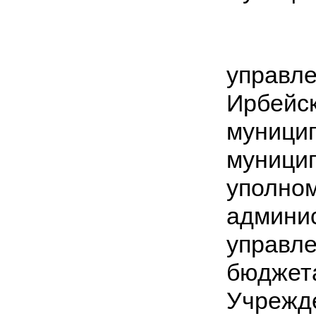
Фина
управ
Ирбейск
муници
муниц
упол
адми
управл
бюджет
Учреж