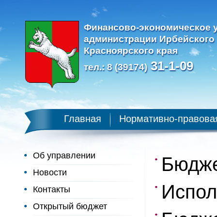
Финансово-экономическое 
администрации Ирбейского
Красноярского края
31-1-09
тел.: 8 (39174)
Главная
Нормативно-правова
Об управлении
Бюдж
Новости
Испол
Контакты
Открытый бюджет