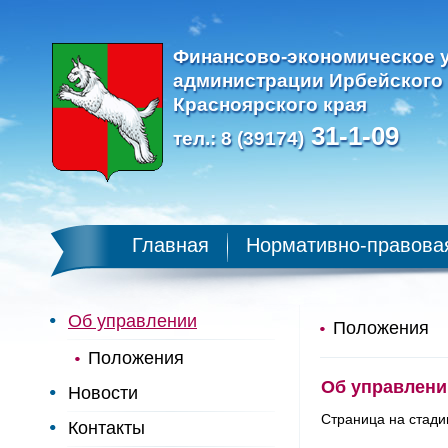
Финансово-экономическое 
администрации Ирбейского
Красноярского края
31-1-09
тел.: 8 (39174)
Главная
Нормативно-правова
Об управлении
Положения
Положения
Об управлени
Новости
Страница на стади
Контакты