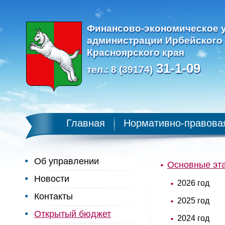
Финансово-экономическое 
администрации Ирбейского
Красноярского края
31-1-09
тел.: 8 (39174)
Главная
Нормативно-правова
Об управлении
Основные эт
Новости
2026 год
Контакты
2025 год
Открытый бюджет
2024 год