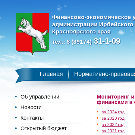
Финансово-экономическое 
администрации Ирбейского
Красноярского края
31-1-09
тел.: 8 (39174)
Главная
Нормативно-правова
Об управлении
Мониторинг и
финансами в 
Новости
за 2024 год
Контакты
за 2023 год
за 2022 год
Открытый бюджет
за 2021 год