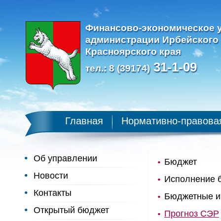
Финансово-экономическое 
администрации Ирбейского
Красноярского края
31-1-09
тел.: 8 (39174)
Главная
Нормативно-правова
Об управлении
Бюджет
Новости
Исполнение 
Контакты
Бюджетные и
Открытый бюджет
Прогноз СЭР