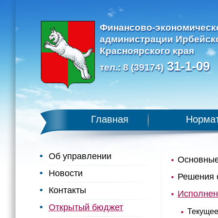
Финансово-экономическ
администрации Ирбейск
Красноярского края
31-1-09
тел.: 8 (39174)
Главная
Нормат
Об управлении
Основные
Новости
Решения 
Контакты
Исполнен
Открытый бюджет
Текущее