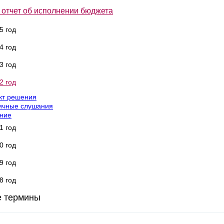
 отчет об исполнении бюджета
5 год
4 год
3 год
2 год
кт решения
ичные слушания
ние
1 год
0 год
9 год
8 год
 термины