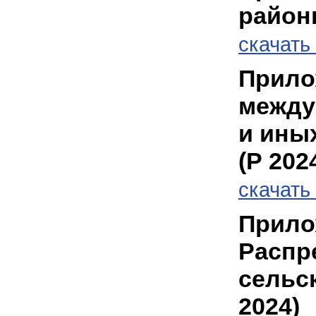
район
cкачать 
Прило
между
и ины
(Р 202
cкачать 
Прилож
Распр
сельс
2024)