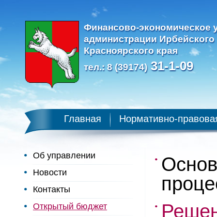
Финансово-экономическое 
администрации Ирбейского
Красноярского края
31-1-09
тел.: 8 (39174)
Главная
Нормативно-правова
Об управлении
Основ
Новости
проце
Контакты
Решен
Открытый бюджет