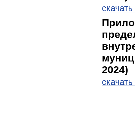
cкачать 
Прило
преде
внутре
муниц
2024)
cкачать