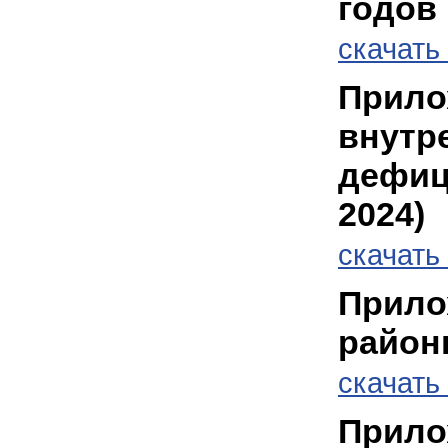
годов
cкачать
Прило
внутр
дефиц
2024)
cкачать 
Прило
район
cкачать 
Прилож